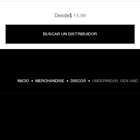
Desde
$ 15.99
BUSCAR UN DISTRIBUIDOR
INICIO
MERCHANDISE
DISCOS
UNDERWEAR, GEN AND