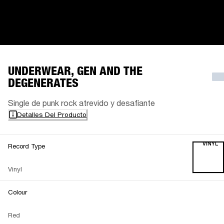
UNDERWEAR, GEN AND THE
DEGENERATES
Single de punk rock atrevido y desafiante
Detalles Del Producto
VINYL
Record Type
Vinyl
Colour
Red