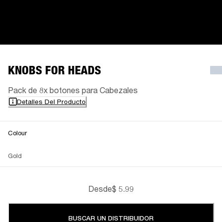
KNOBS FOR HEADS
Pack de 8x botones para Cabezales
Detalles Del Producto
Colour
Gold
Desde
$ 5.99
BUSCAR UN DISTRIBUIDOR