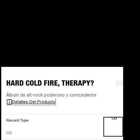
HARD COLD FIRE, THERAPY?
Álbum de alt-rock poderoso y contundente
Detalles Del Producto
CD
Record Type
CD