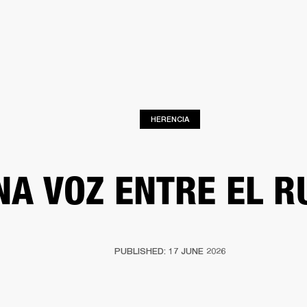
SOLUCIONES EMPRESARIALES
MEMBRESÍA
ENC
AURICULARES
BATERÍAS
BACKSTAGE
MARSHALL RECORDS
HENDRIX
SO
HERENCIA
NA VOZ ENTRE EL R
PUBLISHED: 17 JUNE 2026