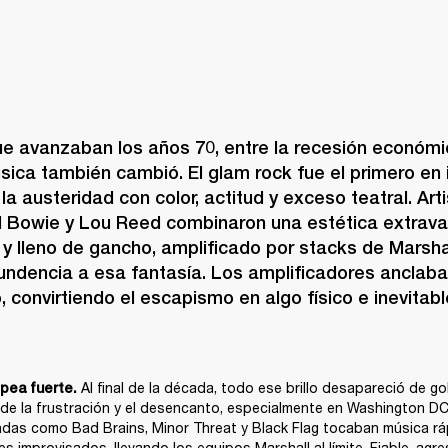
e avanzaban los años 70, entre la recesión económica
úsica también cambió. El glam rock fue el primero en ir
a austeridad con color, actitud y exceso teatral. Ar
d Bowie y Lou Reed combinaron una estética extrava
 y lleno de gancho, amplificado por stacks de Marsha
undencia a esa fantasía. Los amplificadores anclaban
 convirtiendo el escapismo en algo físico e inevitabl
 Al final de la década, todo ese brillo desapareció de gol
lpea fuerte.
de la frustración y el desencanto, especialmente en Washington DC,
das como Bad Brains, Minor Threat y Black Flag tocaban música ráp
s improvisados, llevando los equipos Marshall al límite. Fiable, agresiv