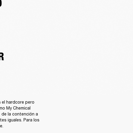
O
R
 el hardcore pero 
omo My Chemical 
de la contención a 
es iguales. Para los 
e.