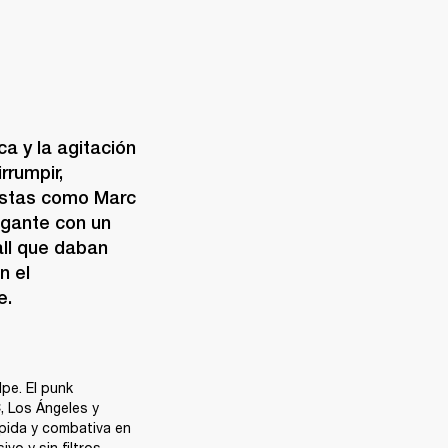
 y la agitación 
rumpir, 
tistas como Marc 
gante con un 
ll que daban 
 el 
e.
pe. El punk 
 Los Ángeles y 
ida y combativa en 
o y sin filtros, 