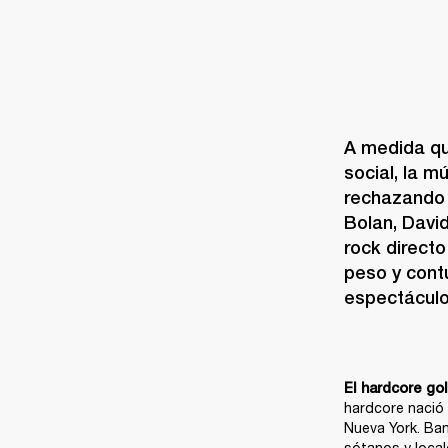
A medida qu
social, la m
rechazando l
Bolan, Davi
rock directo
peso y cont
espectáculo,
El hardcore go
hardcore nació 
Nueva York. Ban
sótanos y locale