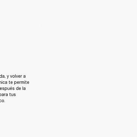
a, y volver a 
ica te permite 
espués de la 
ara tus 
co.