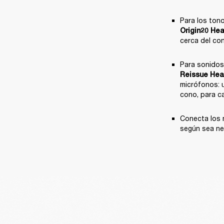
Para los tono
Origin20 He
cerca del con
Para sonidos
Reissue Hea
micrófonos: u
cono, para ca
Conecta los m
según sea ne