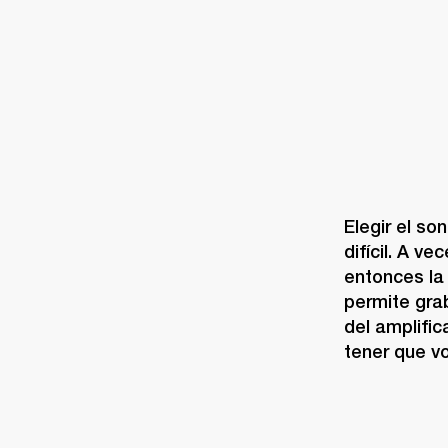
Elegir el s
difícil. A v
entonces la 
permite grab
del amplific
tener que vo