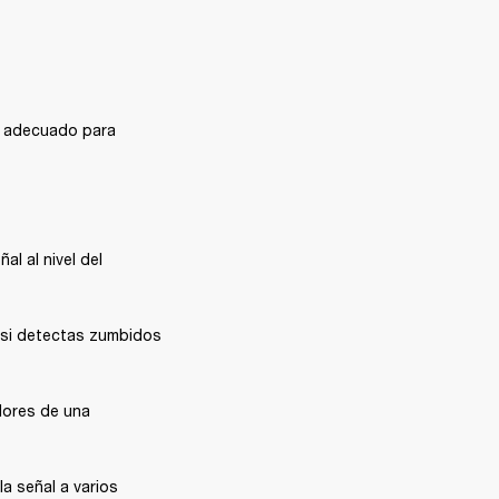
l adecuado para 
l al nivel del 
n si detectas zumbidos 
dores de una 
la señal a varios 