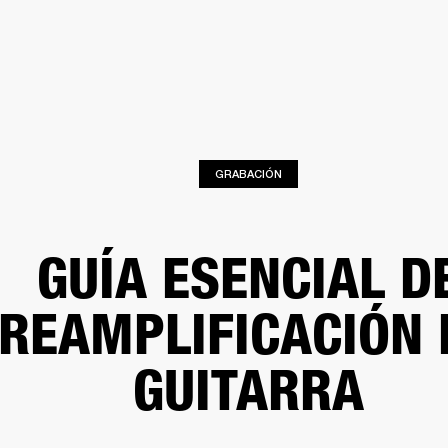
SOLUCIONES EMPRESARIALES
MEMBRESÍA
ENC
AURICULARES
BATERÍAS
BACKSTAGE
MARSHALL RECORDS
HENDRIX
SO
GRABACIÓN
GUÍA ESENCIAL D
REAMPLIFICACIÓN 
GUITARRA