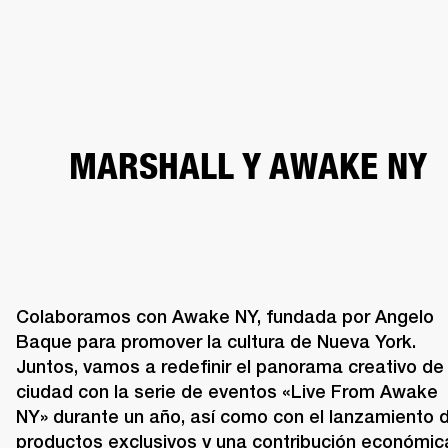
SOLUCIONES EMPRESARIALES
MEMB
TAVOCES
AURICULARES
BATERÍAS
BACKSTAGE
MARSHALL RECORDS
HEN
MARSHALL Y AWAKE NY
Colaboramos con Awake NY, fundada por Angelo 
Baque para promover la cultura de Nueva York. 
Juntos, vamos a redefinir el panorama creativo de l
ciudad con la serie de eventos «Live From Awake 
NY» durante un año, así como con el lanzamiento d
productos exclusivos y una contribución económica