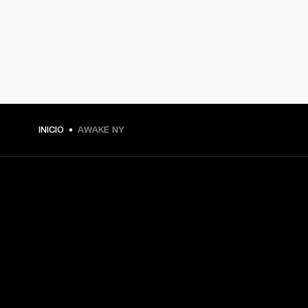
INICIO
AWAKE NY
TU PASE A PRIMERA FILA
Regístrate y consigue:
10 % de descuento en tu primera compra en 