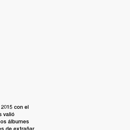
UENTRA UN DISTRIBUIDOR
PORTE
2015 con el 
valió 
Los álbumes 
es de extrañar 