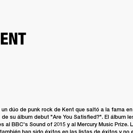
SOLUCIONES EMPRESARIALES
MEMBRESÍA
ENC
AURICULARES
BATERÍAS
BACKSTAGE
MARSHALL RECORDS
HENDRIX
SO
CENT
 un dúo de punk rock de Kent que saltó a la fama en 
de su álbum debut "Are You Satisfied?". El álbum les 
s al BBC's Sound of 2015 y al Mercury Music Prize. 
también han sido éxitos en las listas de éxitos y no 