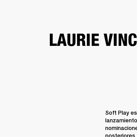
AMPLIFICADORES
ALTAVOCES
Omitir
LAURIE VIN
al
chat
Soft Play es
lanzamiento 
nominacione
posteriores 