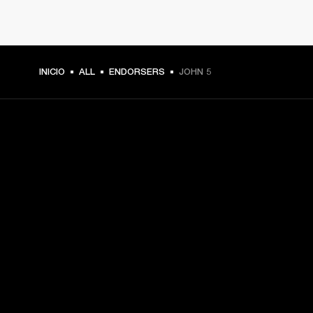
INICIO
ALL
ENDORSERS
JOHN 5
TU PASE A PRIMERA FILA
Regístrate y consigue:
10 % de descuento en tu primera compra en 
marshall.com. Consulta las exclusiones 
aquí
.
Alertas sobre lanzamientos de productos, ofertas 