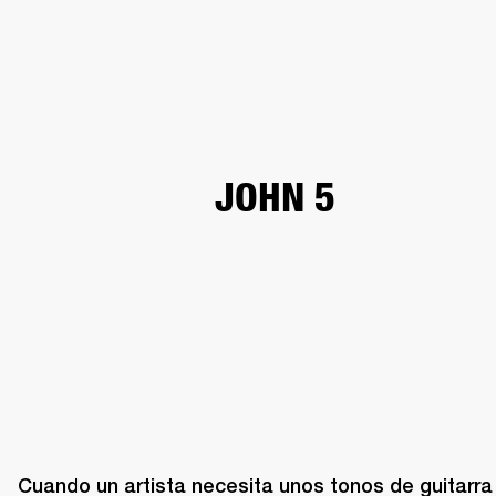
SOLUCIONES EMPRESARIALES
MEMB
TAVOCES
AURICULARES
BATERÍAS
BACKSTAGE
MARSHALL RECORDS
HEN
JOHN 5
Cuando un artista necesita unos tonos de guitarra 