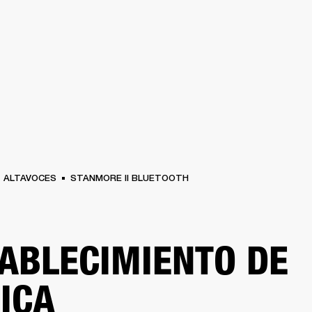
SOLUCIONES EMPRESARIALES
MEMBRESÍA
ENC
AURICULARES
BATERÍAS
BACKSTAGE
MARSHALL RECORDS
HENDRIX
SO
ALTAVOCES
STANMORE II BLUETOOTH
ABLECIMIENTO DE
ICA