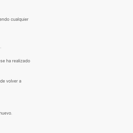
endo cualquier 
.
e ha realizado 
de volver a 
 nuevo.