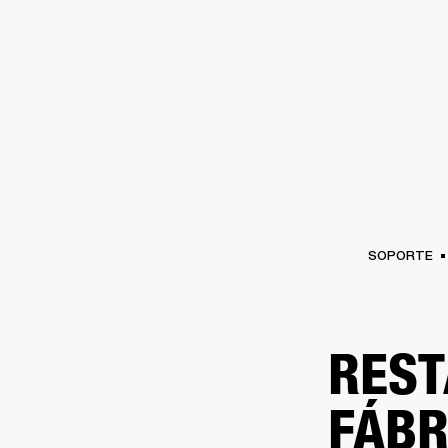
AMPLIFICADORES
ALTAVOCES
Omitir
al
chat
SOPORTE
REST
FÁBR