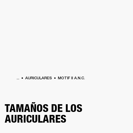
SOLUCIONES EMPRESARIALES
MEMB
TAVOCES
AURICULARES
BATERÍAS
BACKSTAGE
MARSHALL RECORDS
HEN
...
AURICULARES
MOTIF II A.N.C.
TAMAÑOS DE LOS
AURICULARES