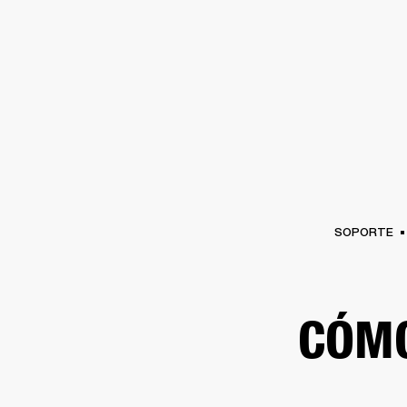
AMPLIFICADORES
ALTAVOCES
Omitir
al
chat
SOPORTE
CÓMO