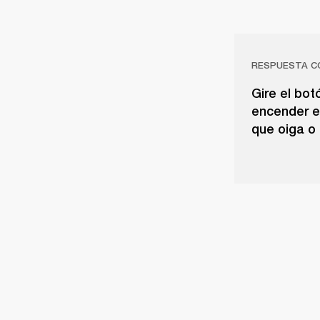
RESPUESTA C
Gire el bot
encender el
que oiga o 