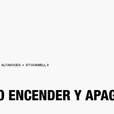
SOLUCIONES EMPRESARIALES
MEMBRESÍA
ENCUENTRA UN 
AURICULARES
BATERÍAS
ROPA
BACKSTAGE
MARSHALL RECORDS
SOPO
ALTAVOCES
STOCKWELL II
 ENCENDER Y APA