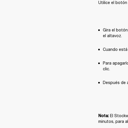
Utilice el botó
Gira el botón
el altavoz.
Cuando está e
Para apagarlo
clic.
Después de ap
El Stockw
Nota: 
minutos, para a