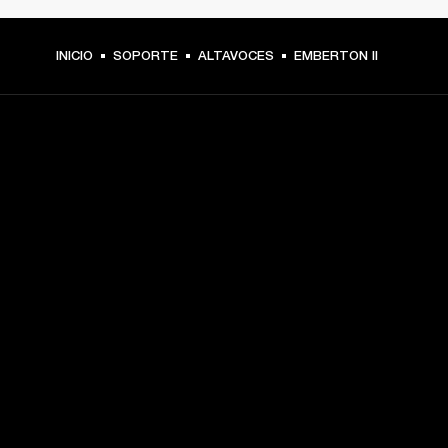
INICIO
SOPORTE
ALTAVOCES
EMBERTON II
TU PASE A PRIMERA FILA
Regístrate y consigue:
10 % de descuento en tu primera compra en 
marshall.com. Consulta las exclusiones 
aquí
.
Alertas sobre lanzamientos de productos, ofertas 
personalizadas y eventos 