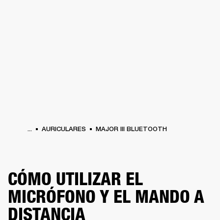
SOLUCIONES EMPRESARIALES
MEMB
DORES
ALTAVOCES
AURICULARES
BATERÍAS
ROPA
BACKSTAGE
MARSHAL
...
AURICULARES
MAJOR III BLUETOOTH
CÓMO UTILIZAR EL
MICRÓFONO Y EL MANDO A
DISTANCIA