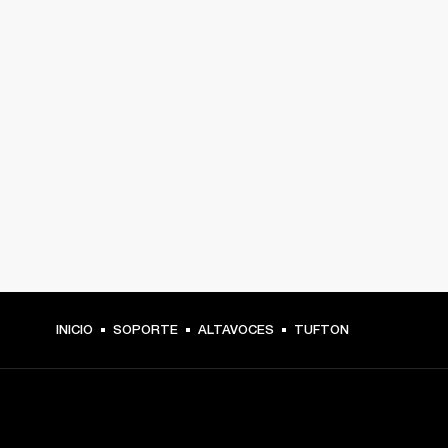
INICIO
SOPORTE
ALTAVOCES
TUFTON
TU PASE A PRIMERA FILA