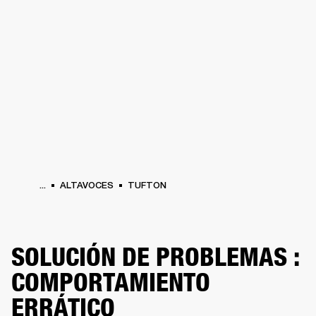
SOLUCIONES EMPRESARIALES
MEMB
DORES
ALTAVOCES
AURICULARES
BATERÍAS
ROPA
BACKSTAGE
MARSHAL
...
ALTAVOCES
TUFTON
SOLUCIÓN DE PROBLEMAS :
COMPORTAMIENTO
ERRÁTICO