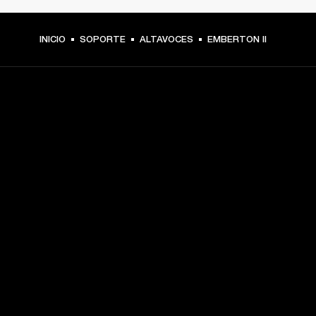
INICIO
SOPORTE
ALTAVOCES
EMBERTON II
TU PASE A PRIMERA FILA
Regístrate y consigue:
10 % de descuento en tu primera compra en 
marshall.com. Consulta las exclusiones 
aquí
.
Alertas sobre lanzamientos de productos, ofertas 
personalizadas y eventos 