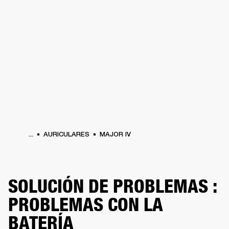
SOLUCIONES EMPRESARIALES
MEMB
DORES
ALTAVOCES
AURICULARES
BATERÍAS
ROPA
BACKSTAGE
MARSHAL
...
AURICULARES
MAJOR IV
SOLUCIÓN DE PROBLEMAS :
PROBLEMAS CON LA
BATERÍA