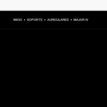
INICIO
SOPORTE
AURICULARES
MAJOR IV
TU PASE A PRIMERA FILA
Regístrate y consigue:
10 % de descuento en tu primera compra en 
marshall.com. Consulta las exclusiones 
aquí
.
Alertas sobre lanzamientos de productos, ofertas 
personalizadas y eventos 