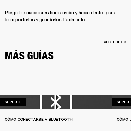
Pliega los auriculares hacia arriba y hacia dentro para 
transportarlos y guardarlos fácilmente.
VER TODOS
MÁS GUÍAS
SOPORTE
SOPORTE
SOPORT
CÓMO CONECTARSE A BLUETOOTH
CÓMO U