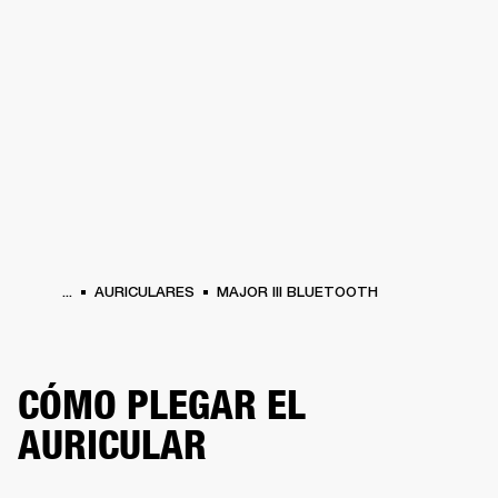
SOLUCIONES EMPRESARIALES
MEMB
DORES
ALTAVOCES
AURICULARES
BATERÍAS
ROPA
BACKSTAGE
MARSHAL
...
AURICULARES
MAJOR III BLUETOOTH
CÓMO PLEGAR EL
AURICULAR