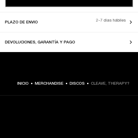
2-7 días hábiles
PLAZO DE ENVIO
DEVOLUCIONES, GARANTÍA Y PAGO
$ 8.99 -
INICIO
MERCHANDISE
DISCOS
CLEAVE, THERAPY?