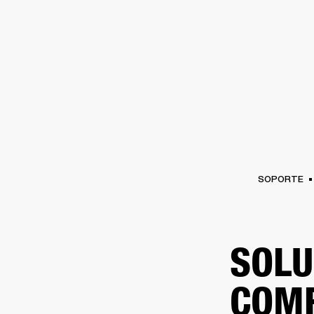
AMPLIFICADORES
ALTAVOCES
Omitir
al
chat
SOPORTE
SOLU
COMP