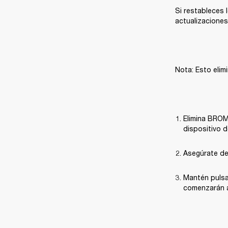
Si restableces l
actualizaciones
Nota: Esto elim
Elimina BROM
dispositivo d
Asegúrate de
Mantén pulsad
comenzarán a 