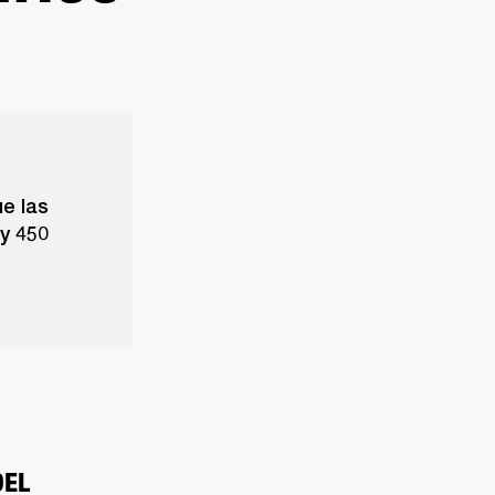
ue las
ey 450
EL 