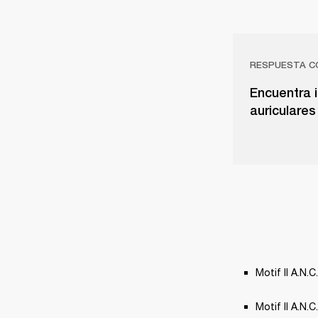
RESPUESTA C
Encuentra i
auriculares
Motif II A.N.C