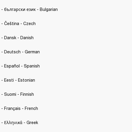
C. - български език - Bulgarian
. - Čeština - Czech 
C. - Dansk - Danish
C. - Deutsch - German
C. - Español - Spanish 
. - Eesti - Estonian 
. - Suomi - Finnish
. - Français - French 
C. - Ελληνικά - Greek