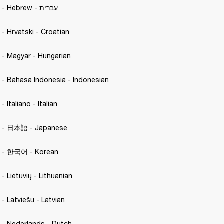
Motif II A.N.C. - Hebrew - עברית
. - Hrvatski - Croatian 
C. - Magyar - Hungarian 
C. - Bahasa Indonesia - Indonesian
 - Italiano - Italian 
.C. - 日本語 - Japanese 
C. - 한국어 - Korean 
. - Lietuvių - Lithuanian
. - Latviešu - Latvian 
C. - Nederlands - Dutch 