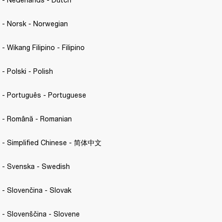
C. - Norsk - Norwegian 
 - Wikang Filipino - Filipino 
 - Polski - Polish 
C. - Português - Portuguese 
C. - Română - Romanian
.C. - Simplified Chinese - 简体中文
C. - Svenska - Swedish 
. - Slovenčina - Slovak 
C. - Slovenščina - Slovene 