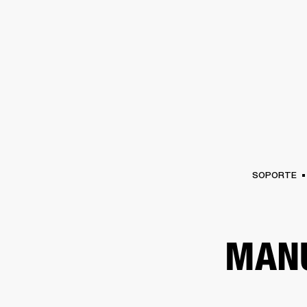
AMPLIFICADORES
ALTAVOCES
Omitir
al
chat
SOPORTE
MANU