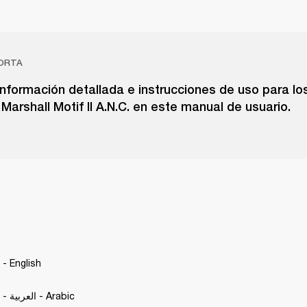
ORTA
nformación detallada e instrucciones de uso para lo
 Marshall Motif II A.N.C. en este manual de usuario.
. - English
Motif II A.N.C. - العربية - Arabic