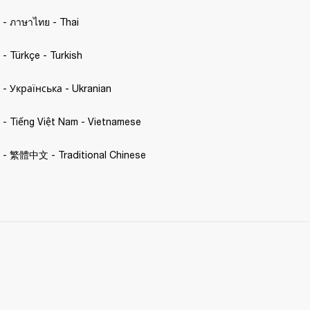
. - ภาษาไทย - Thai 
. - Türkçe - Turkish 
C. - Українська - Ukranian 
C. - Tiếng Việt Nam - Vietnamese
C. - 繁體中文 - Traditional Chinese 