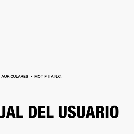
SOLUCIONES EMPRESARIALES
MEMBRESÍA
ENCUENTRA UN 
AURICULARES
BATERÍAS
ROPA
BACKSTAGE
MARSHALL RECORDS
SOPO
AURICULARES
MOTIF II A.N.C.
AL DEL USUARIO