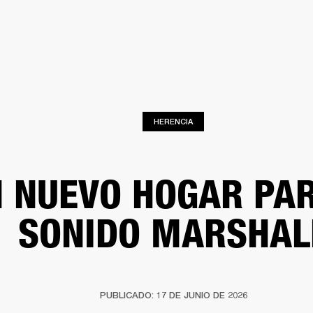
SOLUCIONES EMPRESARIALES
MEMBRESÍA
ENCUENTRA UN 
AURICULARES
BATERÍAS
ROPA
BACKSTAGE
MARSHALL RECORDS
SOPO
HERENCIA
 NUEVO HOGAR PAR
SONIDO MARSHAL
PUBLICADO: 17 DE JUNIO DE 2026