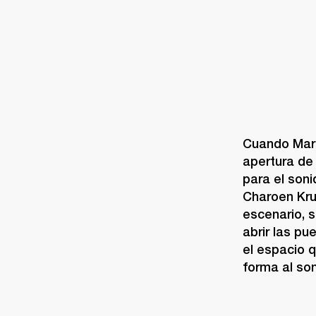
Cuando Marsh
apertura de
para el soni
Charoen Krun
escenario, s
abrir las p
el espacio 
forma al son