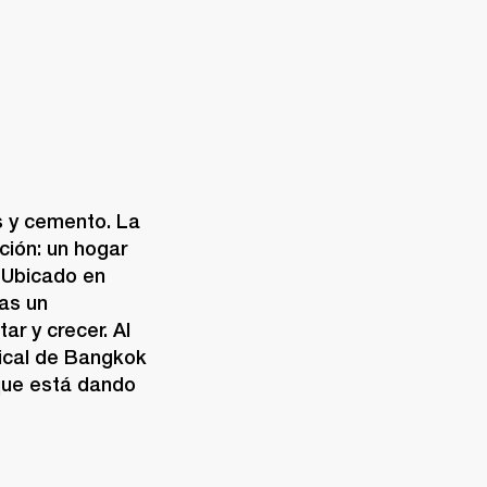
s y cemento. La 
ión: un hogar 
 Ubicado en 
as un 
r y crecer. Al 
ical de Bangkok 
ue está dando 