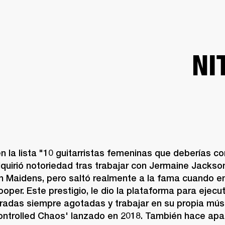
SOLUCIONES EMPRESARIALES
MEMBRESÍA
ENCUENTRA UN 
AURICULARES
BATERÍAS
ROPA
BACKSTAGE
MARSHALL RECORDS
SOPO
NI
n la lista "10 guitarristas femeninas que deberías co
dquirió notoriedad tras trabajar con Jermaine Jacks
on Maidens, pero saltó realmente a la fama cuando em
ooper. Este prestigio, le dio la plataforma para ejecut
tradas siempre agotadas y trabajar en su propia músi
ntrolled Chaos' lanzado en 2018. También hace apar