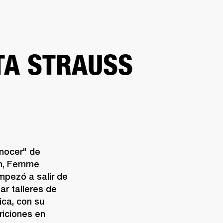
DISTRIBUIDOR
OUTLET
RTE
TA STRAUSS
nocer" de 
on, Femme 
pezó a salir de 
ar talleres de 
ca, con su 
iciones en 