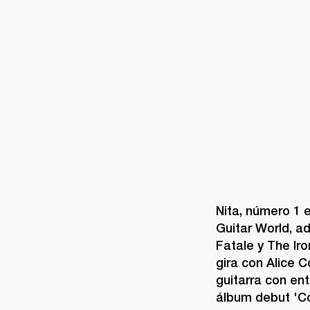
AMPLIFICADORES
ALTAVOCES
Omitir
al
chat
Nita, número 1 e
Guitar World, a
Fatale y The Ir
gira con Alice C
guitarra con en
álbum debut 'Co