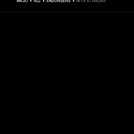
INICIO
ALL
ENDORSERS
NITA STRAUSS
TU PASE A PRIMERA FILA