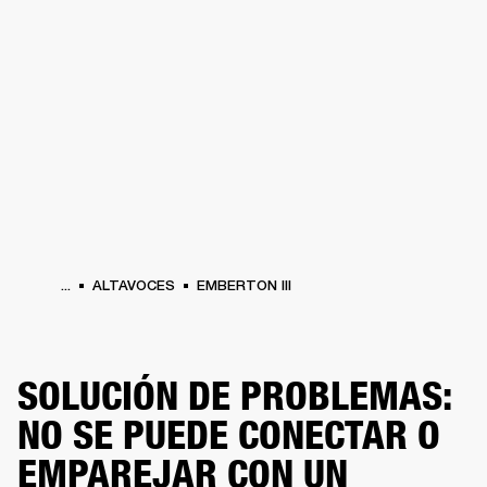
SOLUCIONES EMPRESARIALES
MEMB
TAVOCES
AURICULARES
BATERÍAS
BACKSTAGE
MARSHALL RECORDS
HEN
...
ALTAVOCES
EMBERTON III
SOLUCIÓN DE PROBLEMAS:
NO SE PUEDE CONECTAR O
EMPAREJAR CON UN