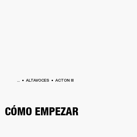
SOLUCIONES EMPRESARIALES
MEMB
TAVOCES
AURICULARES
BATERÍAS
BACKSTAGE
MARSHALL RECORDS
HEN
...
ALTAVOCES
ACTON III
CÓMO EMPEZAR