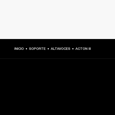
INICIO
SOPORTE
ALTAVOCES
ACTON III
TU PASE A PRIMERA FILA
Regístrate y consigue:
10 % de descuento en tu primera compra en 