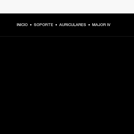
INICIO
SOPORTE
AURICULARES
MAJOR IV
TU PASE A PRIMERA FILA
Regístrate y consigue:
10 % de descuento en tu primera compra en 
marshall.com. Consulta las exclusiones 
aquí
.
Alertas sobre lanzamientos de productos, ofertas 
personalizadas y eventos 