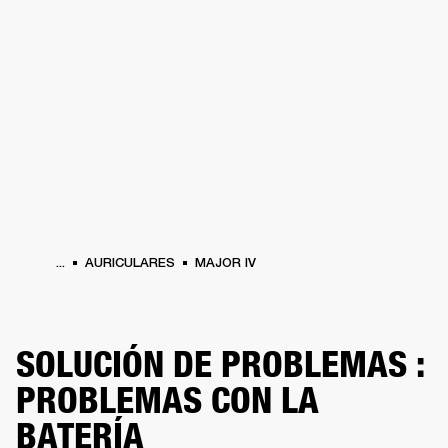
SOLUCIONES EMPRESARIALES
MEMB
TAVOCES
AURICULARES
BATERÍAS
BACKSTAGE
MARSHALL RECORDS
HEN
...
AURICULARES
MAJOR IV
SOLUCIÓN DE PROBLEMAS :
PROBLEMAS CON LA
BATERÍA