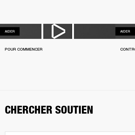
AIDER
AI
AIDER
AIDER
POUR COMMENCER
CONTR
CHERCHER SOUTIEN