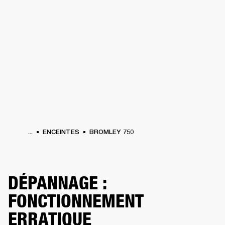
SOLUTIONS PROFESSIONNELLES
AD
EINTES
CASQUES
BATTERIES
VÊTEMENTS
BACKSTAGE
MARSHALL REC
...
ENCEINTES
BROMLEY 750
DÉPANNAGE :
FONCTIONNEMENT
ERRATIQUE