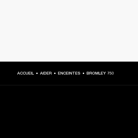
ACCUEIL
AIDER
ENCEINTES
BROMLEY 750
CHOISISSEZ LES
PREMIÈRES PLACES