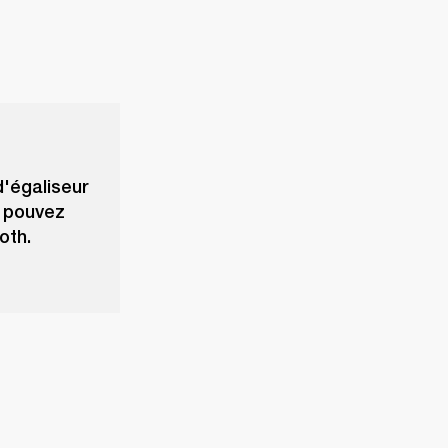
d'égaliseur
s pouvez
oth.