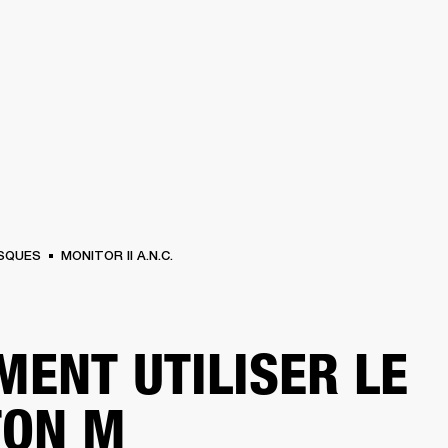
SOLUTIONS PROFESSIONNELLES
ADHÉSION
TROUVER UN 
BATTERIES
VÊTEMENTS
BACKSTAGE
MARSHALL RECORDS
ASSISTANC
SQUES
MONITOR II A.N.C.
ENT UTILISER LE
TON M