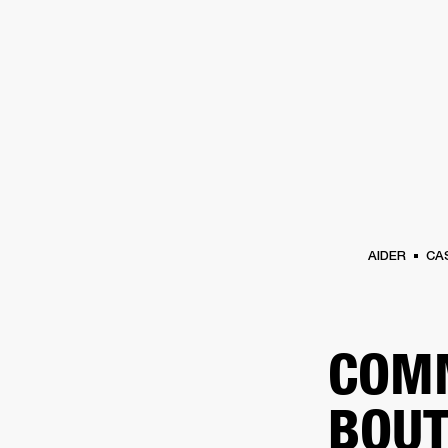
AMPLIS
ENCEINTES
CASQUES
Passer
au
chat
AIDER
CA
COMM
BOU