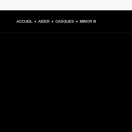
ACCUEIL
AIDER
CASQUES
MINOR III
CHOISISSEZ LES
PREMIÈRES PLACES
Inscrivez-vous et :
10 % de réduction sur votre premier achat sur 
marshall.com. Voir les exclusions 
ici
.
Recevez des notifications sur les lancements de 