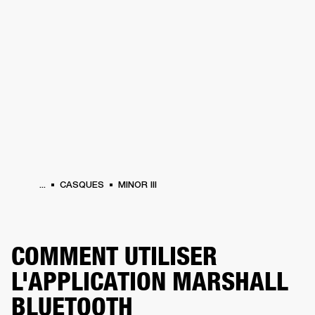
SOLUTIONS PROFESSIONNELLES
AD
EINTES
CASQUES
BATTERIES
VÊTEMENTS
BACKSTAGE
MARSHALL REC
...
CASQUES
MINOR III
COMMENT UTILISER
L'APPLICATION MARSHALL
BLUETOOTH