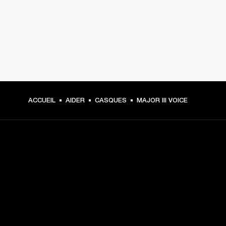
ACCUEIL
AIDER
CASQUES
MAJOR III VOICE
CHOISISSEZ LES
PREMIÈRES PLACES
Inscrivez-vous et :