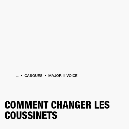
SOLUTIONS PROFESSIONNELLES
AD
EINTES
CASQUES
BATTERIES
VÊTEMENTS
BACKSTAGE
MARSHALL REC
...
CASQUES
MAJOR III VOICE
COMMENT CHANGER LES
COUSSINETS