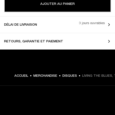
AJOUTER AU PANIER
3 jours ouvrables
DÉLAI DE LIVRAISON
RETOURS, GARANTIE ET PAIEMENT
€ 17.99 -
ACCUEIL
MERCHANDISE
DISQUES
LIVING THE BLUES