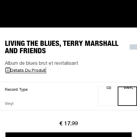
LIVING THE BLUES, TERRY MARSHALL
AND FRIENDS
Album de blues brut et revitalisant
Détails Du Produit
CD
VINYL
Record Type
Vinyl
€ 17.99