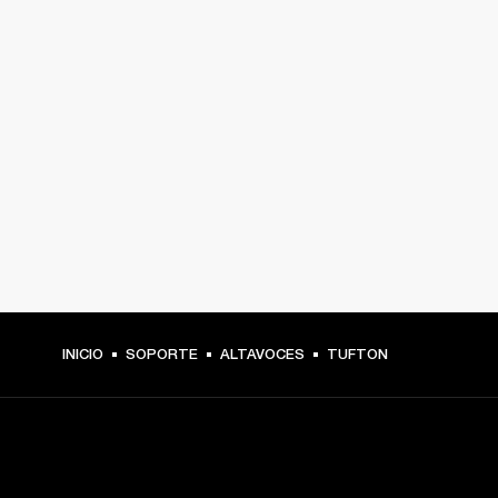
INICIO
SOPORTE
ALTAVOCES
TUFTON
TU PASE A PRIMERA FILA