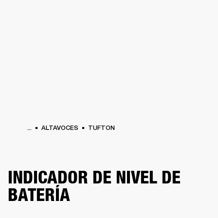
SOLUCIONES EMPRESARIALES
MEMB
TAVOCES
AURICULARES
BATERÍAS
BACKSTAGE
MARSHALL RECORDS
HEN
...
ALTAVOCES
TUFTON
INDICADOR DE NIVEL DE
BATERÍA