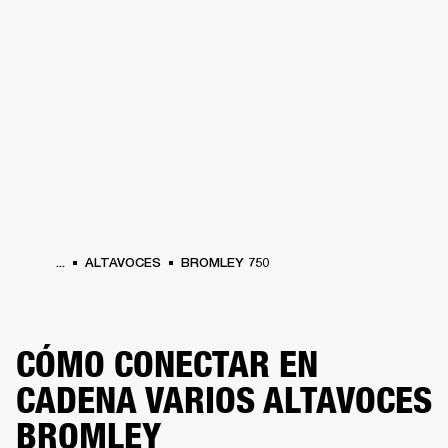
SOLUCIONES EMPRESARIALES
MEMB
TAVOCES
AURICULARES
BATERÍAS
BACKSTAGE
MARSHALL RECORDS
HEN
...
ALTAVOCES
BROMLEY 750
CÓMO CONECTAR EN
CADENA VARIOS ALTAVOCES
BROMLEY