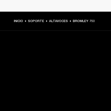
INICIO
SOPORTE
ALTAVOCES
BROMLEY 750
TU PASE A PRIMERA FILA
Regístrate y consigue:
10 % de descuento en tu primera compra en 
marshall.com. Consulta las exclusiones 
aquí
.
Alertas sobre lanzamientos de productos, ofertas 
personalizadas y eventos 