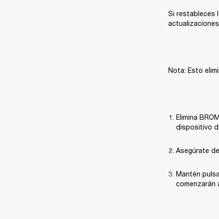
Si restableces l
actualizaciones
Nota: Esto elim
Elimina BROM
dispositivo d
Asegúrate de
Mantén pulsad
comenzarán a 