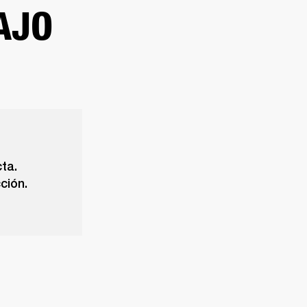
AJO
ta.
ción.