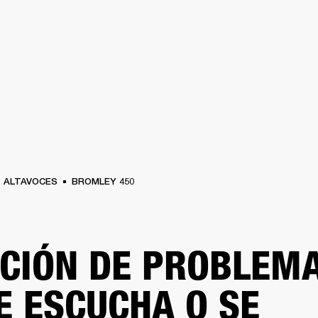
SOLUCIONES EMPRESARIALES
MEMBRESÍA
ENC
AURICULARES
BATERÍAS
BACKSTAGE
MARSHALL RECORDS
HENDRIX
SO
ALTAVOCES
BROMLEY 450
CIÓN DE PROBLEMA
E ESCUCHA O SE