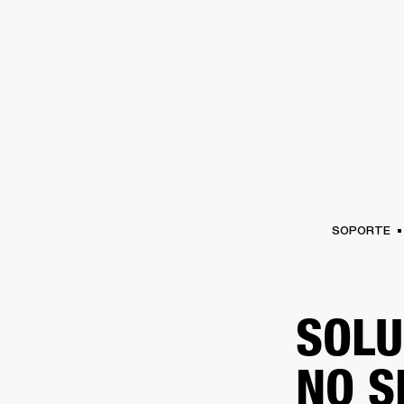
AMPLIFICADORES
ALTAVOCES
Omitir
al
chat
SOPORTE
SOLU
NO S