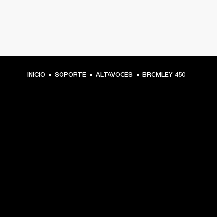
INICIO
SOPORTE
ALTAVOCES
BROMLEY 450
TU PASE A PRIMERA FILA
Regístrate y consigue:
10 % de descuento en tu primera compra en 
marshall.com. Consulta las exclusiones 
aquí
.