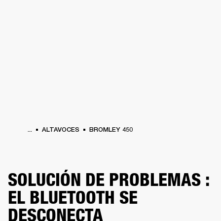
SOLUCIONES EMPRESARIALES
MEMB
TAVOCES
AURICULARES
BATERÍAS
BACKSTAGE
MARSHALL RECORDS
HEN
...
ALTAVOCES
BROMLEY 450
SOLUCIÓN DE PROBLEMAS :
EL BLUETOOTH SE
DESCONECTA