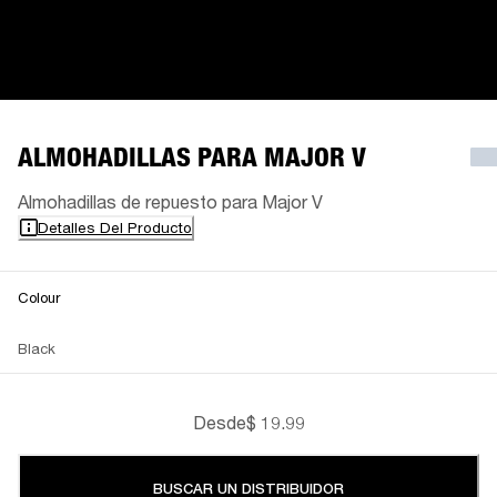
ALMOHADILLAS PARA MAJOR V
Almohadillas de repuesto para Major V
Detalles Del Producto
Colour
Black
Desde
$ 19.99
BUSCAR UN DISTRIBUIDOR