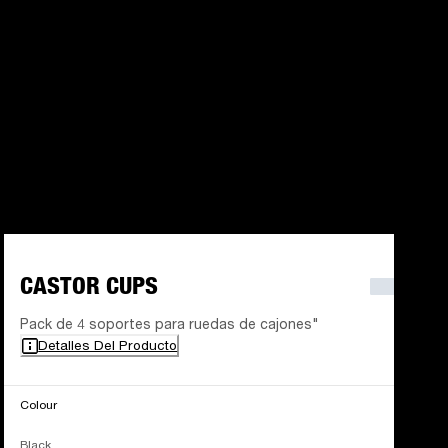
CASTOR CUPS
Pack de 4 soportes para ruedas de cajones"
Detalles Del Producto
Colour
Black