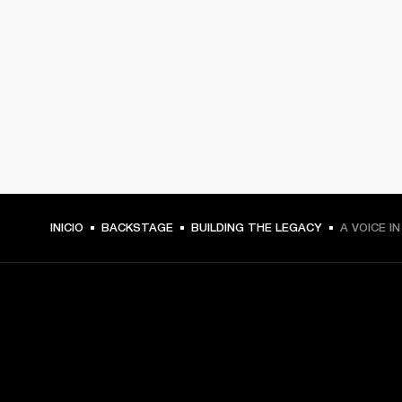
INICIO
BACKSTAGE
BUILDING THE LEGACY
A VOICE I
TU PASE A PRIMERA FILA
Regístrate y consigue: