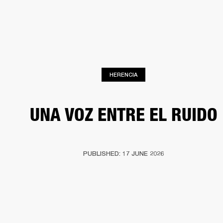
SOLUCIONES EMPRESARIALES
MEMB
TAVOCES
AURICULARES
BATERÍAS
BACKSTAGE
MARSHALL RECORDS
HEN
HERENCIA
UNA VOZ ENTRE EL RUIDO
PUBLISHED: 17 JUNE 2026