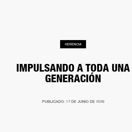
SOLUCIONES EMPRESARIALES
MEMB
TAVOCES
AURICULARES
BATERÍAS
BACKSTAGE
MARSHALL RECORDS
HEN
HERENCIA
IMPULSANDO A TODA UNA
GENERACIÓN
PUBLICADO: 17 DE JUNIO DE 2026