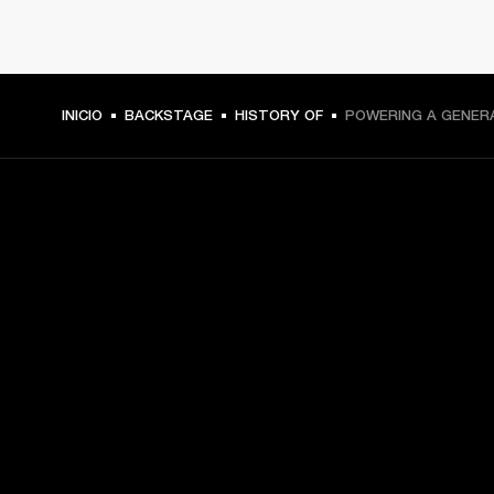
INICIO
BACKSTAGE
HISTORY OF
POWERING A GENER
TU PASE A PRIMERA FILA
Regístrate y consigue:
10 % de descuento en tu primera compra en 
marshall.com. Consulta las exclusiones 
aquí
.
Alertas sobre lanzamientos de productos, ofertas 