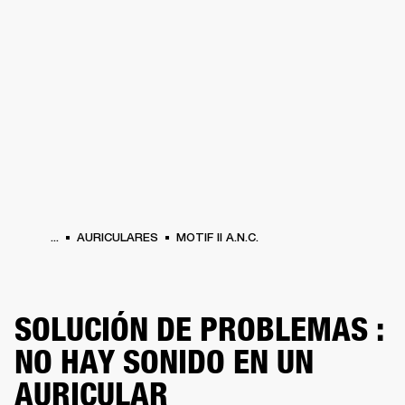
SOLUCIONES EMPRESARIALES
MEMB
DORES
ALTAVOCES
AURICULARES
BATERÍAS
ROPA
BACKSTAGE
MARSHAL
...
AURICULARES
MOTIF II A.N.C.
SOLUCIÓN DE PROBLEMAS :
NO HAY SONIDO EN UN
AURICULAR