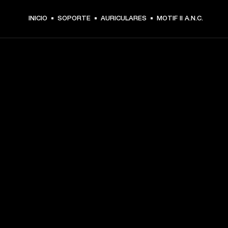
INICIO
SOPORTE
AURICULARES
MOTIF II A.N.C.
TU PASE A PRIMERA FILA
Regístrate y consigue:
10 % de descuento en tu primera compra en 
marshall.com. Consulta las exclusiones 
aquí
.
Alertas sobre lanzamientos de productos, ofertas 
personalizadas y eventos 