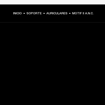
INICIO
SOPORTE
AURICULARES
MOTIF II A.N.C.
TU PASE A PRIMERA FILA
Regístrate y consigue:
10 % de descuento en tu primera compra en 
marshall.com. Consulta las exclusiones 
aquí
.
Alertas sobre lanzamientos de productos, ofertas 
personalizadas y eventos 