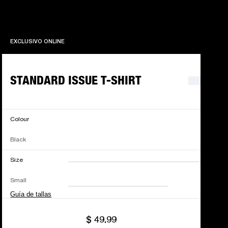
EXCLUSIVO ONLINE
EXCLUSIVO ONLINE
STANDARD ISSUE T-SHIRT
Colour
Black
Size
XXS
XS
S
M
Small
L
XL
XXL
Guía de tallas
$ 49.99