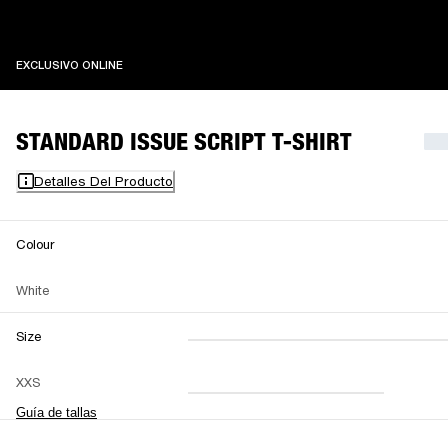
EXCLUSIVO ONLINE
EXCLUSIVO ONLINE
STANDARD ISSUE SCRIPT T-SHIRT
Detalles Del Producto
Colour
White
Size
XXS
XS
S
M
XXS
L
XL
XXL
Guía de tallas