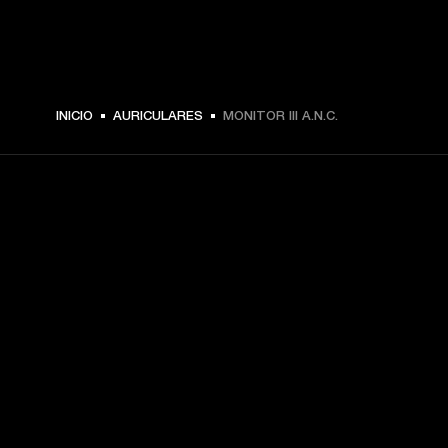
$ 379.99 -
INICIO
AURICULARES
MONITOR III A.N.C.