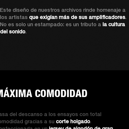
Este diseño de nuestros archivos rinde homenaje a 
los artistas 
que exigían más de sus amplificadores
. 
No es solo un estampado: es un tributo a 
la cultura 
del sonido
.  
MÁXIMA COMODIDAD
asa del descanso a los ensayos con total 
omodidad gracias a su 
corte holgado
. 
onfeccionada en un 
jersey de algodón de gran 