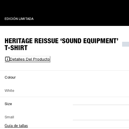
EDICIÓN LIMITADA
EDICIÓN LIMITADA
HERITAGE REISSUE ‘SOUND EQUIPMENT’
T-SHIRT
Detalles Del Producto
Colour
White
Size
XS
S
M
Small
L
XL
XXL
Guía de tallas