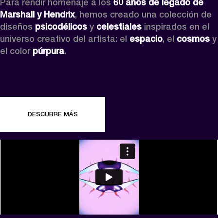
Para rendir homenaje a los 
60 años de legado de 
Marshall y Hendrix
, hemos creado una colección de 
diseños 
psicodélicos
 y 
celestiales
 inspirados en el 
universo creativo del artista: el 
espacio
, el 
cosmos
 y 
el color 
púrpura
.
DESCUBRE MÁS