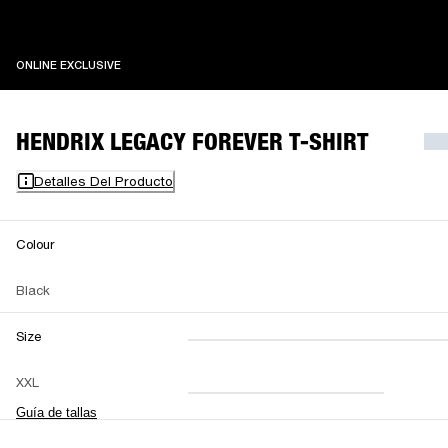
ONLINE EXCLUSIVE
ONLINE EXCLUSIVE
HENDRIX LEGACY FOREVER T-SHIRT
Detalles Del Producto
Colour
Black
Size
XXS
XS
S
M
XXL
L
XL
XXL
Guía de tallas