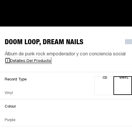
DOOM LOOP, DREAM NAILS
Álbum de punk rock empoderador y con conciencia social
Detalles Del Producto
CD
VINYL
Record Type
Vinyl
Colour
Purple