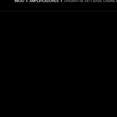
INICIO
AMPLIFICADORES
ORIGIN412B 4X12 BASE CABINE