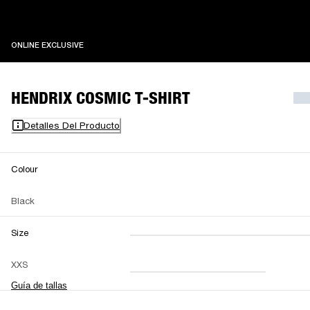
ONLINE EXCLUSIVE
ONLINE EXCLUSIVE
HENDRIX COSMIC T-SHIRT
Detalles Del Producto
Colour
Black
Size
XXS
XS
S
M
XXS
L
XL
XXL
Guía de tallas