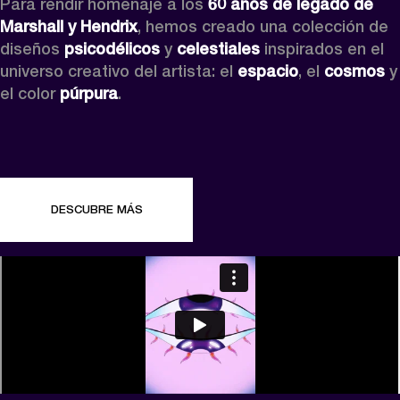
Para rendir homenaje a los 
60 años de legado de 
Marshall y Hendrix
, hemos creado una colección de 
diseños 
psicodélicos
 y 
celestiales
 inspirados en el 
universo creativo del artista: el 
espacio
, el 
cosmos
 y 
el color 
púrpura
.
DESCUBRE MÁS