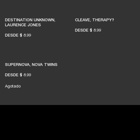
DESTINATION UNKNOWN,
CLEAVE, THERAPY?
LAURENCE JONES
DESDE
$ 8.99
DESDE
$ 8.99
SUPERNOVA, NOVA TWINS
DESDE
$ 8.99
Agotado