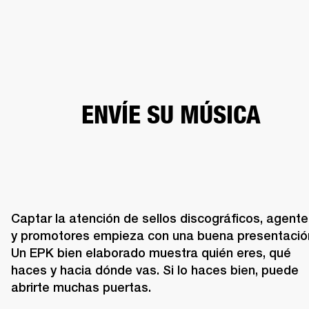
SOLUCIONES EMPRESARIALES
MEMB
DORES
ALTAVOCES
AURICULARES
BATERÍAS
ROPA
BACKSTAGE
MARSHAL
ENVÍE SU MÚSICA
Captar la atención de sellos discográficos, agente
y promotores empieza con una buena presentación
Un EPK bien elaborado muestra quién eres, qué 
haces y hacia dónde vas. Si lo haces bien, puede 
abrirte muchas puertas.
